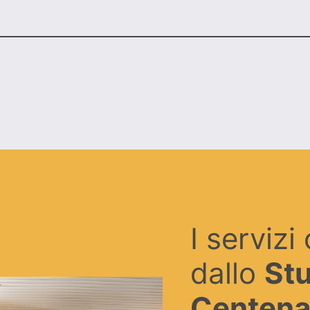
I servizi 
dallo
Stu
Centena