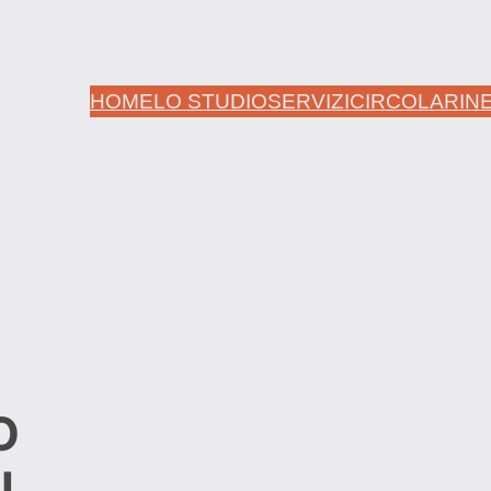
HOME
LO STUDIO
SERVIZI
CIRCOLARI
N
O
I