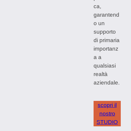
ca,
garantend
o un
supporto
di primaria
importanz
a a
qualsiasi
realtà
aziendale.
scopri il
nostro
STUDIO