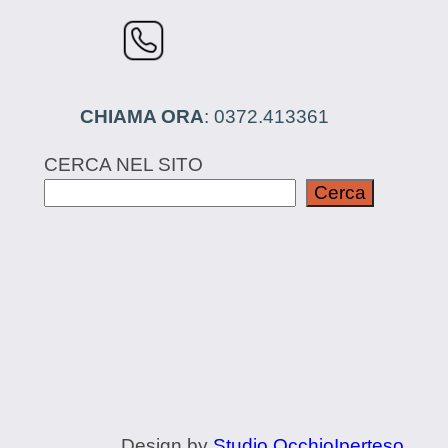
CHIAMA ORA
: 0372.413361
CERCA NEL SITO
Cerca
Design by
Studio OcchioIperteso