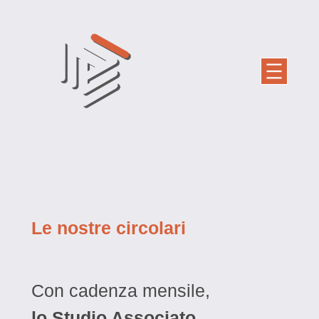
Vai
al
contenuto
Le nostre circolari
Con cadenza mensile,
lo Studio Associato