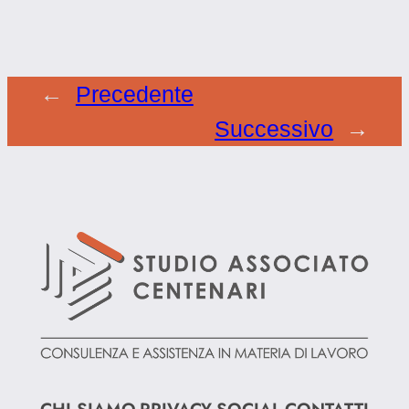
←
Precedente
Successivo
→
CHI SIAMO
PRIVACY
SOCIAL
CONTATTI