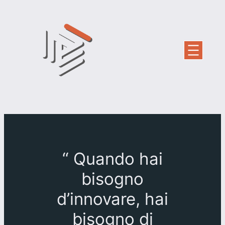
Vai
al
contenuto
“
Quando hai
bisogno
d’innovare, hai
bisogno di