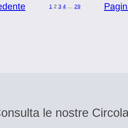
edente
Pagin
1
2
3
4
…
29
onsulta le nostre Circola