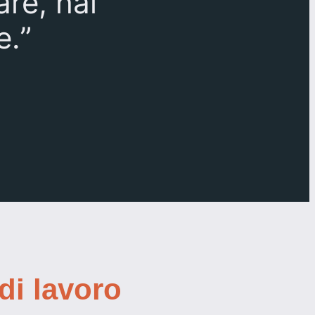
re, hai
e.
”
di lavoro