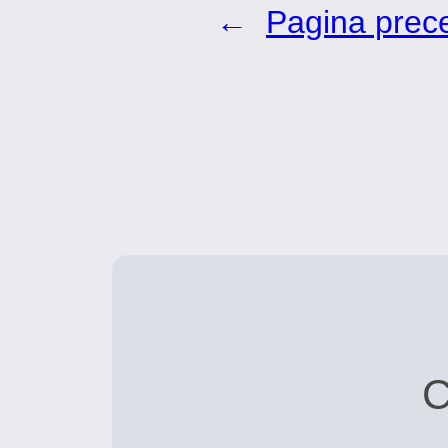
←
Pagina prec
C