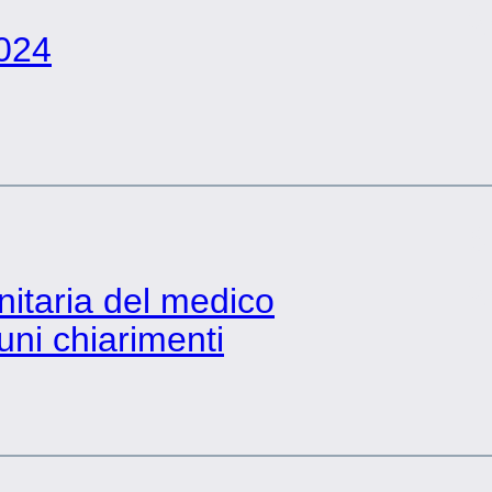
2
2024
6
2
nitaria del medico
uni chiarimenti