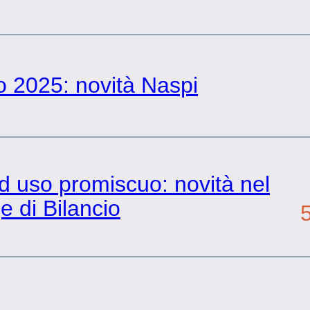
9
o 2025: novità Naspi
5
d uso promiscuo: novità nel
 di Bilancio
2