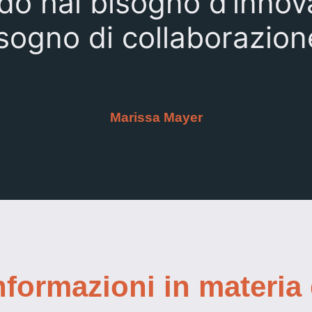
o hai bisogno d’innova
sogno di collaborazion
Marissa Mayer
nformazioni in materia 